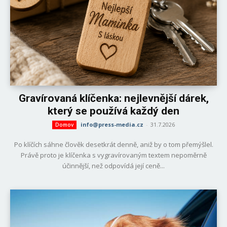
Gravírovaná klíčenka: nejlevnější dárek,
který se používá každý den
info@press-media.cz
-
31.7.2026
Domov
Po klíčích sáhne člověk desetkrát denně, aniž by o tom přemýšlel.
Právě proto je klíčenka s vygravírovaným textem nepoměrně
účinnější, než odpovídá její ceně...