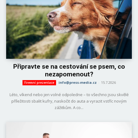
Připravte se na cestování se psem, co
nezapomenout?
info@press-media.cz
-
15.7.2026
Firemní prezentace
Léto, víkend nebo jen volné odpoledne – to všechno jsou skvělé
příležitosti sbalit kufry, naskočit do auta a vyrazit vstříc novým
zážitkům. A co...