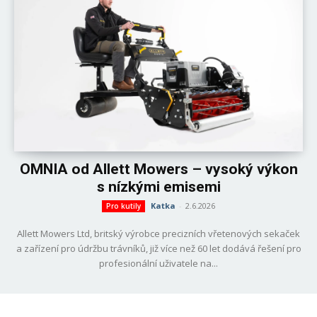
OMNIA od Allett Mowers – vysoký výkon
s nízkými emisemi
Katka
-
2.6.2026
Pro kutily
Allett Mowers Ltd, britský výrobce precizních vřetenových sekaček
a zařízení pro údržbu trávníků, již více než 60 let dodává řešení pro
profesionální uživatele na...