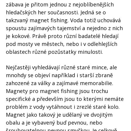
zábava je přitom jednou z nejoblíbenějších
hledačských her současnosti. Jedná se o
takzvaný magnet fishing. Voda totiž uchovává
spoustu zajímavých tajemství a nejedno z nich
je kokové. Právě proto různí badatelé hledají
pod mosty ve městech, nebo i v odlehlejších
oblastech různé pozůstatky minulosti.
Nejčastěji vyhledávají různé staré mince, ale
mnohdy se objeví například i starší zbraně
zahozené za války a zajímavé memorabilie.
Magnety pro magnet fishing jsou trochu
specifické a především jsou to kterými nemáte
problém z vody vytáhnout i zrezlé staré kolo.
Magnet jako takový je udělaný ve dvojitým
obalu a je vybavený buď pevnou, nebo
šroubovatelnou pevnou smyčkou. Je celkově