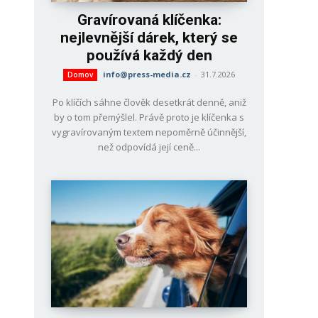
Gravírovaná klíčenka:
nejlevnější dárek, který se
používá každý den
info@press-media.cz
-
31.7.2026
Domov
Po klíčích sáhne člověk desetkrát denně, aniž
by o tom přemýšlel. Právě proto je klíčenka s
vygravírovaným textem nepoměrně účinnější,
než odpovídá její ceně...