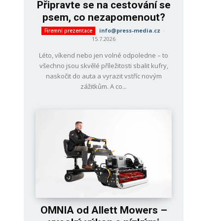
Připravte se na cestování se
psem, co nezapomenout?
info@press-media.cz
-
Firemní prezentace
15.7.2026
Léto, víkend nebo jen volné odpoledne – to
všechno jsou skvělé příležitosti sbalit kufry,
naskočit do auta a vyrazit vstříc novým
zážitkům. A co...
OMNIA od Allett Mowers –