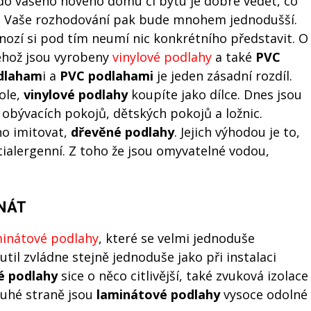
do vašeho nového domu či bytu je dobré vědět, co
ké. Vaše rozhodování pak bude mnohem jednodušší.
mnozí si pod tím neumí nic konkrétního představit. O
něhož jsou vyrobeny
vinylové podlahy
a také
PVC
odlaham
i a
PVC podlahami
je jeden zásadní rozdíl.
ole,
vinylové podlahy
koupíte jako dílce. Dnes jsou
obývacích pokojů, dětských pokojů a ložnic.
no imitovat,
dřevěné podlahy
. Jejich výhodou je to,
tialergenní. Z toho že jsou omyvatelné vodou,
INÁT
minátové podlahy
, které se velmi jednoduše
util zvládne stejně jednoduše jako při instalaci
é podlahy
sice o něco citlivější, také zvuková izolace
uhé straně jsou
laminátové podlahy
vysoce odolné