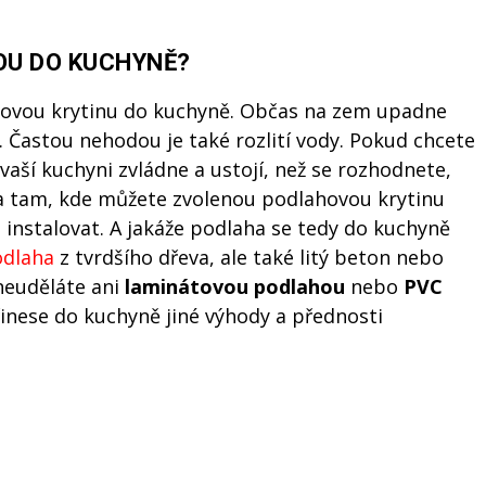
OU DO KUCHYNĚ?
ahovou krytinu do kuchyně. Občas na zem upadne
ka. Častou nehodou je také rozlití vody. Pokud chcete
vaší kuchyni zvládne a ustojí, než se rozhodnete,
na tam, kde můžete zvolenou podlahovou krytinu
 instalovat. A jakáže podlaha se tedy do kuchyně
odlaha
z tvrdšího dřeva, ale také litý beton nebo
neuděláte ani
laminátovou podlahou
nebo
PVC
řinese do kuchyně jiné výhody a přednosti
Media.cz