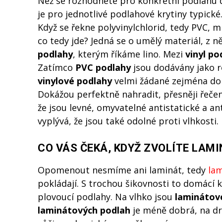
Než se rozhodnete pro konkrétní podlahu 
je pro jednotlivé podlahové krytiny typic
Když se řekne polyvinylchlorid, tedy PVC, 
co tedy jde? Jedná se o umělý materiál, z 
podlahy
, kterým říkáme lino. Mezi
vinyl p
Zatímco
PVC podlahy
jsou dodávány jako r
vinylové podlahy
velmi žádané zejména do 
Dokážou perfektně nahradit, přesněji řeče
že jsou levné, omyvatelné antistatické a an
vyplývá, že jsou také odolné proti vlhkosti.
CO VÁS ČEKÁ, KDYŽ ZVOLÍTE LAM
Opomenout nesmíme ani laminát, tedy
la
pokládají. S trochou šikovnosti to domácí k
plovoucí podlahy. Na vlhko jsou
laminátov
laminátových podlah
je méně dobrá, na dr