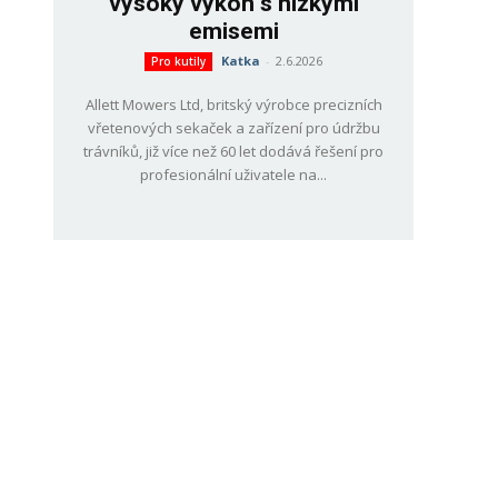
vysoký výkon s nízkými
emisemi
Katka
-
2.6.2026
Pro kutily
Allett Mowers Ltd, britský výrobce precizních
vřetenových sekaček a zařízení pro údržbu
trávníků, již více než 60 let dodává řešení pro
profesionální uživatele na...