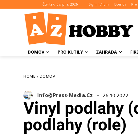
Čtvrtek, 6 srpna, 2026
Sign in / Join
Domov
Pro 
DOMOV
PRO KUTILY
ZAHRADA
FI
HOME
DOMOV
Info@press-Media.cz
26.10.2022
Vinyl podlahy (
podlahy (role)