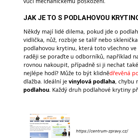
vůči mechanickému poškození.
JAK JE TO S PODLAHOVOU KRYTIN
Někdy mají lidé dilema, pokud jde o podl
vidlička, nůž, rozbije se talíř nebo sklenič
podlahovou krytinu, která toto všechno ve 
raději se poraďte u odborníků, například 
rovnou nakoupit, případně si ji nechat také
nejlépe hodí? Může to být klidně
dřevěná p
dlažba. Ideální je
vinylová podlaha
, chybu 
podlahou
. Každý druh podlahové krytiny p
Info@press-
https://centrum-zpravy.cz/