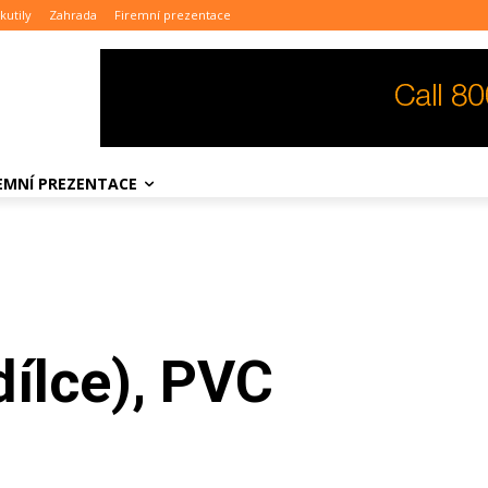
kutily
Zahrada
Firemní prezentace
REMNÍ PREZENTACE
dílce), PVC