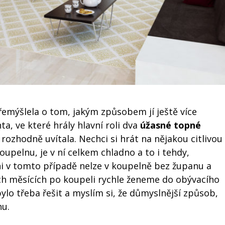
emýšlela o tom, jakým způsobem jí ještě více
a, ve které hrály hlavní roli dva
úžasné topné
rozhodně uvítala. Nechci si hrát na nějakou citlivou
upelnu, je v ní celkem chladno a to i tehdy,
ani v tomto případě nelze v koupelně bez županu a
ch měsících po koupeli rychle ženeme do obývacího
lo třeba řešit a myslím si, že důmyslnější způsob,
nu.