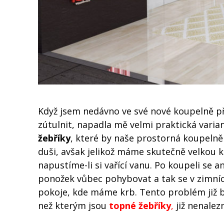
Když jsem nedávno ve své nové koupelně př
zútulnit, napadla mě velmi praktická variant
žebříky
, které by naše prostorná koupelně 
duši, avšak jelikož máme skutečně velkou ko
napustíme-li si vařící vanu. Po koupeli se 
ponožek vůbec pohybovat a tak se v zimní
pokoje, kde máme krb. Tento problém již by
než kterým jsou
topné žebříky
,
již nenalez