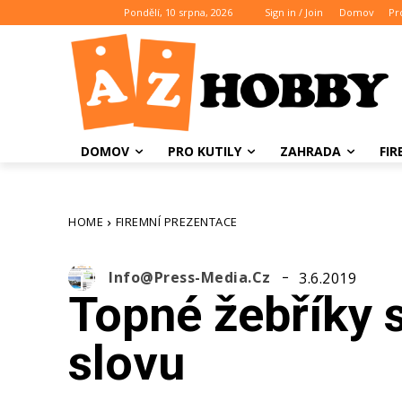
Pondělí, 10 srpna, 2026
Sign in / Join
Domov
Pr
DOMOV
PRO KUTILY
ZAHRADA
FI
HOME
FIREMNÍ PREZENTACE
Info@press-Media.cz
3.6.2019
Topné žebříky s
slovu