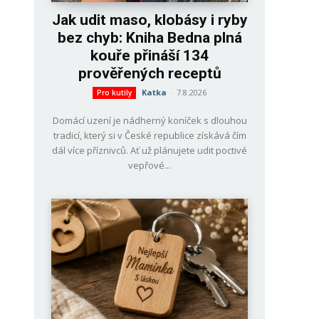
Jak udit maso, klobásy i ryby
bez chyb: Kniha Bedna plná
kouře přináší 134
prověřených receptů
Katka
-
7.8.2026
Pro kutily
Domácí uzení je nádherný koníček s dlouhou
tradicí, který si v České republice získává čím
dál více příznivců. Ať už plánujete udit poctivé
vepřové...