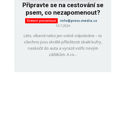
Připravte se na cestování se
psem, co nezapomenout?
info@press-media.cz
-
Firemní prezentace
15.7.2026
Léto, víkend nebo jen volné odpoledne – to
všechno jsou skvělé příležitosti sbalit kufry,
naskočit do auta a vyrazit vstříc novým
zážitkům. A co...