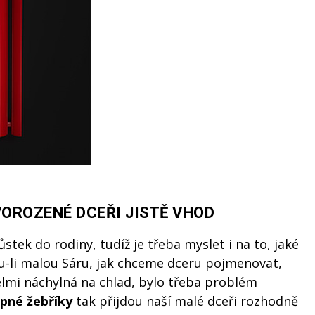
VOROZENÉ DCEŘI JISTĚ VHOD
tek do rodiny, tudíž je třeba myslet i na to, jaké
u-li malou Sáru, jak chceme dceru pojmenovat,
elmi náchylná na chlad, bylo třeba problém
pné žebříky
tak přijdou naší malé dceři rozhodně