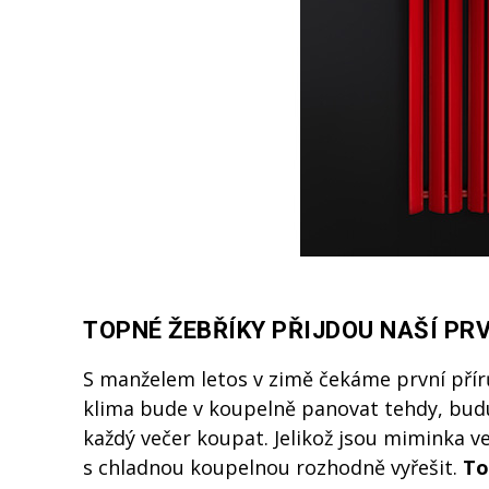
TOPNÉ ŽEBŘÍKY PŘIJDOU NAŠÍ PR
S manželem letos v zimě čekáme první přírůs
klima bude v koupelně panovat tehdy, bud
každý večer koupat. Jelikož jsou miminka v
s chladnou koupelnou rozhodně vyřešit.
To