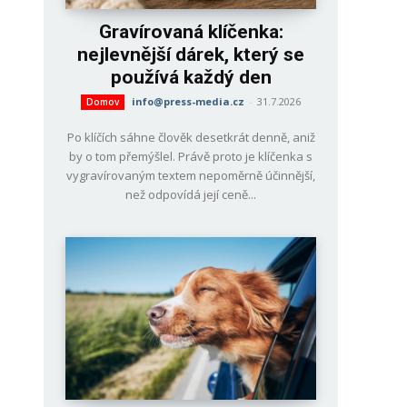
Gravírovaná klíčenka:
nejlevnější dárek, který se
používá každý den
info@press-media.cz
-
31.7.2026
Domov
Po klíčích sáhne člověk desetkrát denně, aniž
by o tom přemýšlel. Právě proto je klíčenka s
vygravírovaným textem nepoměrně účinnější,
než odpovídá její ceně...