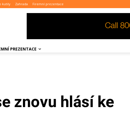
o kutily
Zahrada
Firemní prezentace
REMNÍ PREZENTACE
e znovu hlásí ke