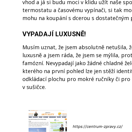
vhod a já si budu moci v klidu užít naše sp
termostatu a časovému vypínači, si tak mo
mohu na koupání s dcerou s dostatečným p
VYPADAJÍ LUXUSNĚ!
Musím uznat, že jsem absolutně netušila, ž
luxusně a jsem ráda, že jsem se mýlila, pro
famózní. Nevypadají jako žádné chladné žele
kterého na první pohled lze jen stěží identi
odkládací plochu pro mokré ručníky či pro k
v sušičce.
Info@press-
https://centrum-zpravy.cz/