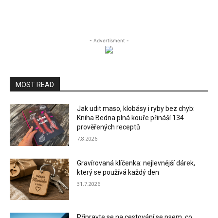
- Advertisment -
MOST READ
Jak udit maso, klobásy i ryby bez chyb:
Kniha Bedna plná kouře přináší 134
prověřených receptů
7.8.2026
Gravírovaná klíčenka: nejlevnější dárek,
který se používá každý den
31.7.2026
Připravte se na cestování se psem, co