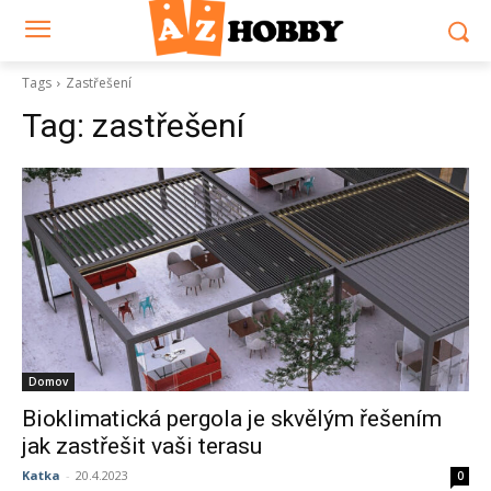
Tags
Zastřešení
Tag:
zastřešení
Domov
Bioklimatická pergola je skvělým řešením
jak zastřešit vaši terasu
Katka
-
20.4.2023
0