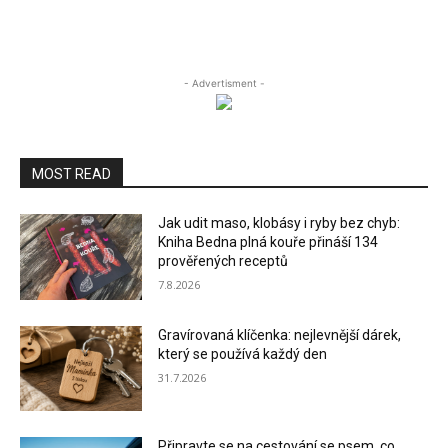
- Advertisment -
MOST READ
Jak udit maso, klobásy i ryby bez chyb:
Kniha Bedna plná kouře přináší 134
prověřených receptů
7.8.2026
Gravírovaná klíčenka: nejlevnější dárek,
který se používá každý den
31.7.2026
Připravte se na cestování se psem, co