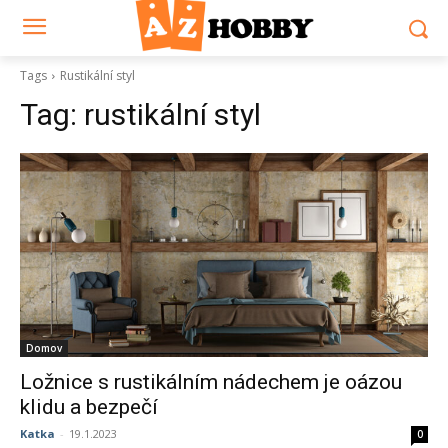
Tags
Rustikální styl
Tag:
rustikální styl
Domov
Ložnice s rustikálním nádechem je oázou
klidu a bezpečí
Katka
-
19.1.2023
0