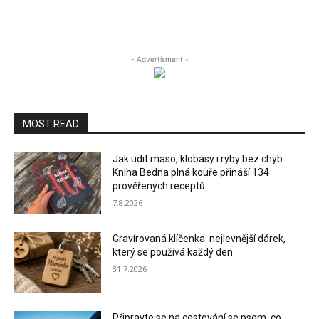
- Advertisment -
MOST READ
Jak udit maso, klobásy i ryby bez chyb:
Kniha Bedna plná kouře přináší 134
prověřených receptů
7.8.2026
Gravírovaná klíčenka: nejlevnější dárek,
který se používá každý den
31.7.2026
Připravte se na cestování se psem, co