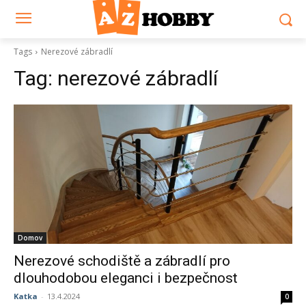
Tags
Nerezové zábradlí
Tag:
nerezové zábradlí
Domov
Nerezové schodiště a zábradlí pro
dlouhodobou eleganci i bezpečnost
Katka
-
13.4.2024
0