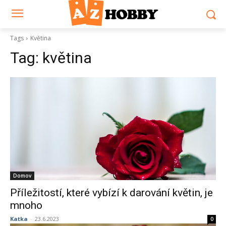
Tags
Květina
Tag:
květina
Domov
Příležitostí, které vybízí k darování květin, je
mnoho
Katka
-
23.6.2023
0