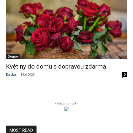
Domov
Květiny do domu s dopravou zdarma
Katka
-
14.6.2023
0
- Advertisment -
MOST READ