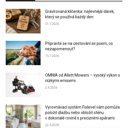
Gravírovaná klíčenka: nejlevnější dárek,
který se používá každý den
31.7.2026
Připravte se na cestování se psem, co
nezapomenout?
15.7.2026
OMNIA od Allett Mowers – vysoký výkon s
nízkými emisemi
2.6.2026
Vyrovnávací systém Fixlevel vám pomůže
položit dlažbu nebo obložit stěnu
v dokonalé rovině s precizními spárami
22.5.2026