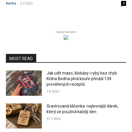
Katka
-
2.2.2023
0
- Advertisment -
MOST READ
Jak udit maso, klobásy i ryby bez chyb:
Kniha Bedna plná kouře přináší 134
prověřených receptů
7.8.2026
Gravírovaná klíčenka: nejlevnější dárek,
který se používá každý den
31.7.2026