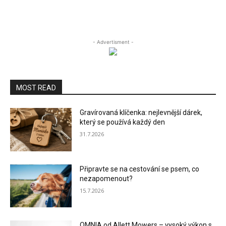
- Advertisment -
MOST READ
Gravírovaná klíčenka: nejlevnější dárek,
který se používá každý den
31.7.2026
Připravte se na cestování se psem, co
nezapomenout?
15.7.2026
OMNIA od Allett Mowers – vysoký výkon s