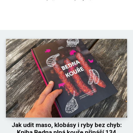
Jak udit maso, klobásy i ryby bez chyb:
Kniha Bedna plná kouře přináší 134