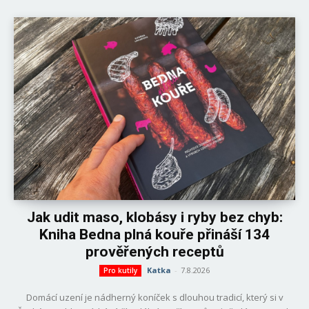
Jak udit maso, klobásy i ryby bez chyb:
Kniha Bedna plná kouře přináší 134
prověřených receptů
Katka
-
7.8.2026
Pro kutily
Domácí uzení je nádherný koníček s dlouhou tradicí, který si v