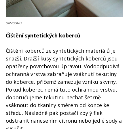
SAMSUNG
Čištění syntetických koberců
Čištění koberců ze syntetických materiálů je
snazší. Dražší kusy syntetických koberců jsou
opatřeny povrchovou úpravou. Vodoodpudivá
ochranná vrstva zabraňuje vsáknutí tekutiny
do koberce, přičemž zamezuje vzniku skvrny.
Pokud koberec nemá tuto ochrannou vrstvu,
doporučujeme tekutinu nechat šetrně
vsáknout do tkaniny směrem od konce ke
středu. Následně pak postačí zbylý flek
odstranit nanesením citronu nebo jedlé sody a
vysušit.