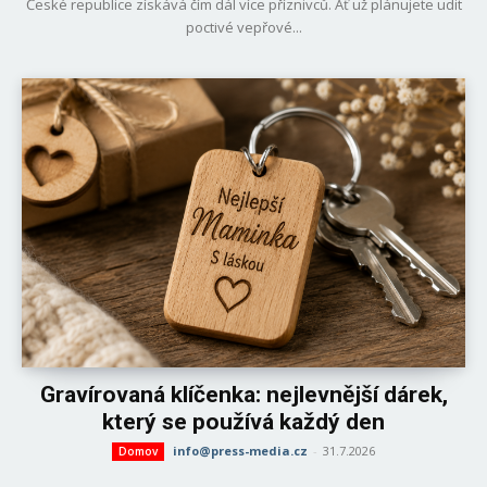
České republice získává čím dál více příznivců. Ať už plánujete udit
poctivé vepřové...
Gravírovaná klíčenka: nejlevnější dárek,
který se používá každý den
info@press-media.cz
-
31.7.2026
Domov