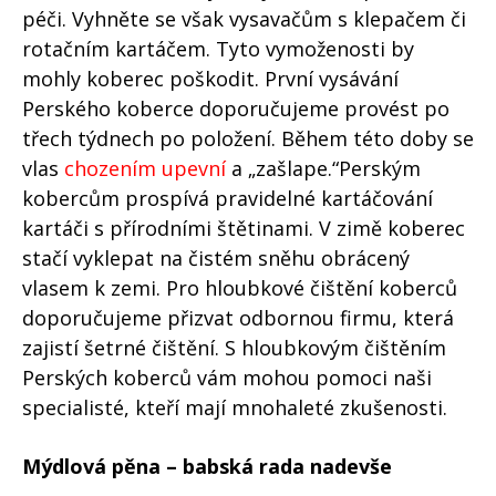
péči. Vyhněte se však vysavačům s klepačem či
rotačním kartáčem. Tyto vymoženosti by
mohly koberec poškodit. První vysávání
Perského koberce doporučujeme provést po
třech týdnech po položení. Během této doby se
vlas
chozením upevní
a „zašlape.“Perským
kobercům prospívá pravidelné kartáčování
kartáči s přírodními štětinami. V zimě koberec
stačí vyklepat na čistém sněhu obrácený
vlasem k zemi. Pro hloubkové čištění koberců
doporučujeme přizvat odbornou firmu, která
zajistí šetrné čištění. S hloubkovým čištěním
Perských koberců vám mohou pomoci naši
specialisté, kteří mají mnohaleté zkušenosti.
Mýdlová pěna – babská rada nadevše