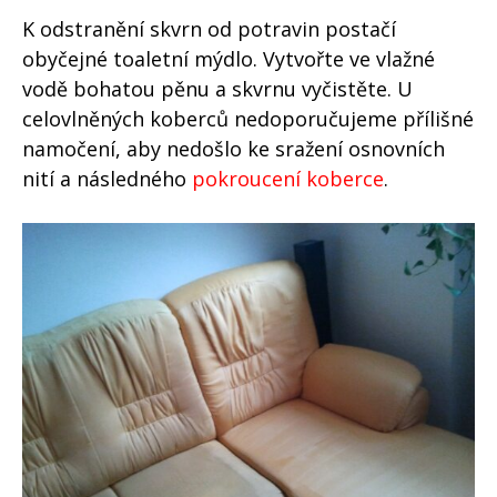
K odstranění skvrn od potravin postačí
obyčejné toaletní mýdlo. Vytvořte ve vlažné
vodě bohatou pěnu a skvrnu vyčistěte. U
celovlněných koberců nedoporučujeme přílišné
namočení, aby nedošlo ke sražení osnovních
nití a následného
pokroucení koberce
.