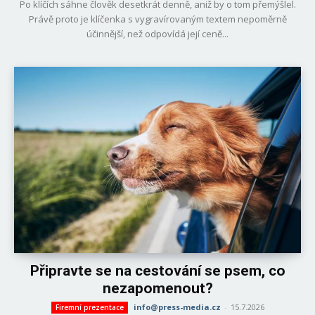
Po klíčích sáhne člověk desetkrát denně, aniž by o tom přemýšlel.
Právě proto je klíčenka s vygravírovaným textem nepoměrně
účinnější, než odpovídá její ceně...
Připravte se na cestování se psem, co
nezapomenout?
info@press-media.cz
-
15.7.2026
Firemní prezentace