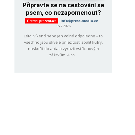
Připravte se na cestování se
psem, co nezapomenout?
info@press-media.cz
-
Firemní prezentace
15.7.2026
Léto, víkend nebo jen volné odpoledne – to
všechno jsou skvělé příležitosti sbalit kufry,
naskočit do auta a vyrazit vstříc novým
zážitkům. A co...