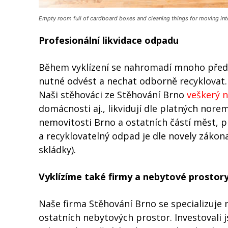
Empty room full of cardboard boxes and cleaning things for moving in
Profesionální likvidace odpadu
Během vyklízení se nahromadí mnoho předmět
nutné odvést a nechat odborně recyklovat. 
Naši stěhováci ze Stěhování Brno
veškerý 
domácnosti aj., likvidují dle platných nore
nemovitosti Brno a ostatních částí měst, p
a recyklovatelný odpad je dle novely zákon
skládky).
Vyklízíme také firmy a nebytové prostor
Naše firma Stěhování Brno se specializuje n
ostatních nebytových prostor. Investovali j