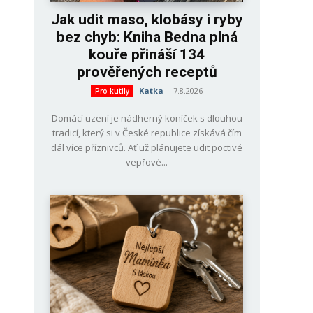
Jak udit maso, klobásy i ryby
bez chyb: Kniha Bedna plná
kouře přináší 134
prověřených receptů
Katka
-
7.8.2026
Pro kutily
Domácí uzení je nádherný koníček s dlouhou
tradicí, který si v České republice získává čím
dál více příznivců. Ať už plánujete udit poctivé
vepřové...