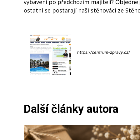
vybavení po předchozím majiteli? Objednejt
ostatní se postarají naši stěhováci ze Stěh
Info@press-
https://centrum-zpravy.cz/
Další články autora