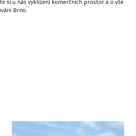
e si u nás vyklízení komerčních prostor a o vše
ování Brno.
Media.cz