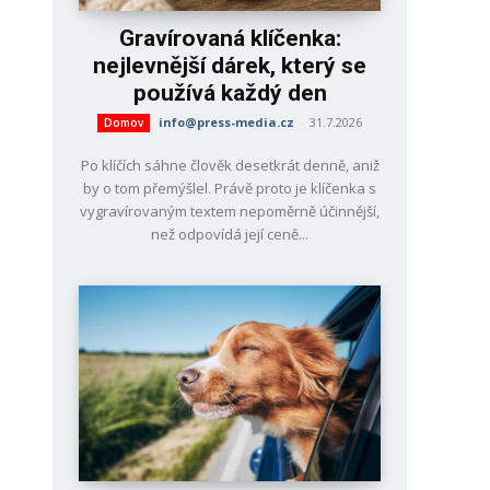
Gravírovaná klíčenka:
nejlevnější dárek, který se
používá každý den
info@press-media.cz
-
31.7.2026
Domov
Po klíčích sáhne člověk desetkrát denně, aniž
by o tom přemýšlel. Právě proto je klíčenka s
vygravírovaným textem nepoměrně účinnější,
než odpovídá její ceně...