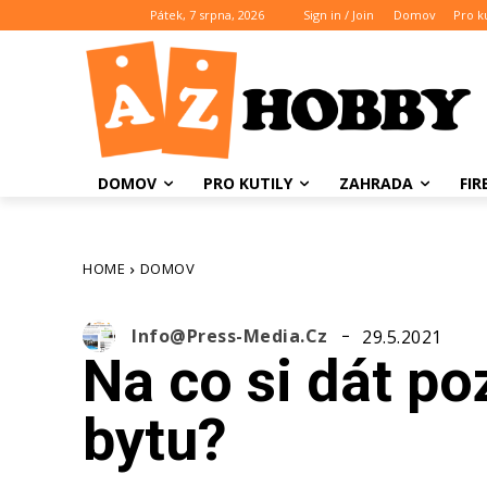
Pátek, 7 srpna, 2026
Sign in / Join
Domov
Pro ku
DOMOV
PRO KUTILY
ZAHRADA
FI
HOME
DOMOV
Info@press-Media.cz
29.5.2021
Na co si dát poz
bytu?