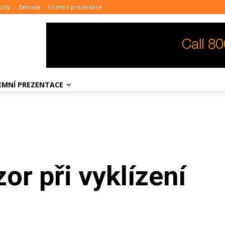
tily
Zahrada
Firemní prezentace
REMNÍ PREZENTACE
or při vyklízení