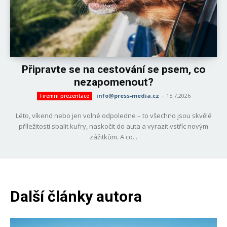
Připravte se na cestování se psem, co
nezapomenout?
info@press-media.cz
-
15.7.2026
Firemní prezentace
Léto, víkend nebo jen volné odpoledne – to všechno jsou skvělé
příležitosti sbalit kufry, naskočit do auta a vyrazit vstříc novým
zážitkům. A co...
Další články autora