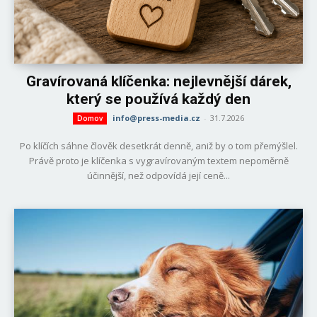
Gravírovaná klíčenka: nejlevnější dárek,
který se používá každý den
info@press-media.cz
-
31.7.2026
Domov
Po klíčích sáhne člověk desetkrát denně, aniž by o tom přemýšlel.
Právě proto je klíčenka s vygravírovaným textem nepoměrně
účinnější, než odpovídá její ceně...