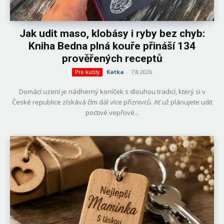
Jak udit maso, klobásy i ryby bez chyb:
Kniha Bedna plná kouře přináší 134
prověřených receptů
Katka
-
7.8.2026
Pro kutily
Domácí uzení je nádherný koníček s dlouhou tradicí, který si v
České republice získává čím dál více příznivců. Ať už plánujete udit
poctivé vepřové...