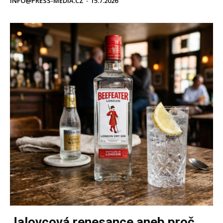
INFO@PRESS-MEDIA.CZ
-
15.7.2026
Jalovcová renesance aneb proč