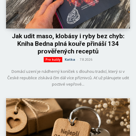
Jak udit maso, klobásy i ryby bez chyb:
Kniha Bedna plná kouře přináší 134
prověřených receptů
Katka
-
7.8.2026
Pro kutily
Domácí uzení je nádherný koníček s dlouhou tradicí, který si v
České republice získává čím dál více příznivců. Ať už plánujete udit
poctivé vepřové...