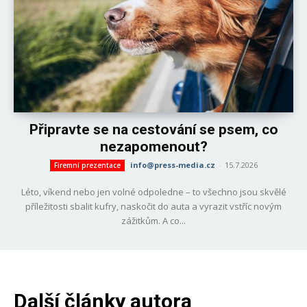
Připravte se na cestování se psem, co
nezapomenout?
info@press-media.cz
-
15.7.2026
Firemní prezentace
Léto, víkend nebo jen volné odpoledne – to všechno jsou skvělé
příležitosti sbalit kufry, naskočit do auta a vyrazit vstříc novým
zážitkům. A co...
Další články autora