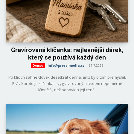
Gravírovaná klíčenka: nejlevnější dárek,
který se používá každý den
info@press-media.cz
-
31.7.2026
Domov
Po klíčích sáhne člověk desetkrát denně, aniž by o tom přemýšlel.
Právě proto je klíčenka s vygravírovaným textem nepoměrně
účinnější, než odpovídá její ceně...