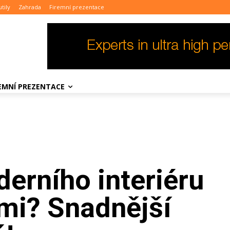
tily
Zahrada
Firemní prezentace
REMNÍ PREZENTACE
rního interiéru
tmi? Snadnější