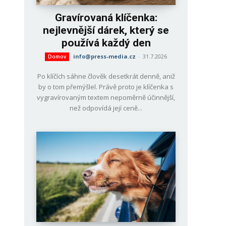
Gravírovaná klíčenka:
nejlevnější dárek, který se
používá každý den
info@press-media.cz
-
31.7.2026
Domov
Po klíčích sáhne člověk desetkrát denně, aniž
by o tom přemýšlel. Právě proto je klíčenka s
vygravírovaným textem nepoměrně účinnější,
než odpovídá její ceně...