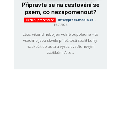
Připravte se na cestování se
psem, co nezapomenout?
info@press-media.cz
-
Firemní prezentace
15.7.2026
Léto, víkend nebo jen volné odpoledne – to
všechno jsou skvělé příležitosti sbalit kufry,
naskočit do auta a vyrazit vstříc novým
zážitkům. A co...