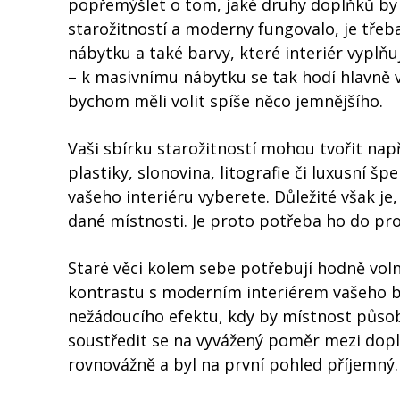
popřemýšlet o tom, jaké druhy doplňků by 
starožitností a moderny fungovalo, je třeb
nábytku a také barvy, které interiér vyplň
– k masivnímu nábytku se tak hodí hlavně 
bychom měli volit spíše něco jemnějšího.
Vaši sbírku starožitností mohou tvořit nap
plastiky, slonovina, litografie či luxusní šp
vašeho interiéru vyberete. Důležité však je
dané místnosti. Je proto potřeba ho do pr
Staré věci kolem sebe potřebují hodně voln
kontrastu s moderním interiérem vašeho 
nežádoucího efektu, kdy by místnost působi
soustředit se na vyvážený poměr mezi doplň
rovnovážně a byl na první pohled příjemný.