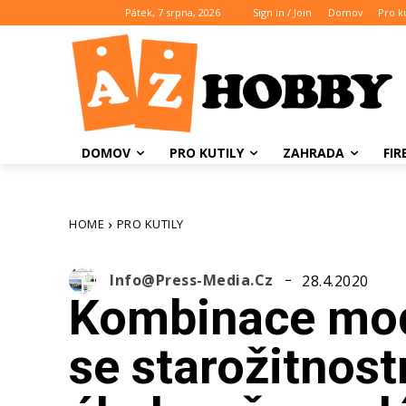
Pátek, 7 srpna, 2026
Sign in / Join
Domov
Pro ku
DOMOV
PRO KUTILY
ZAHRADA
FI
HOME
PRO KUTILY
Info@press-Media.cz
28.4.2020
Kombinace mode
se starožitnos