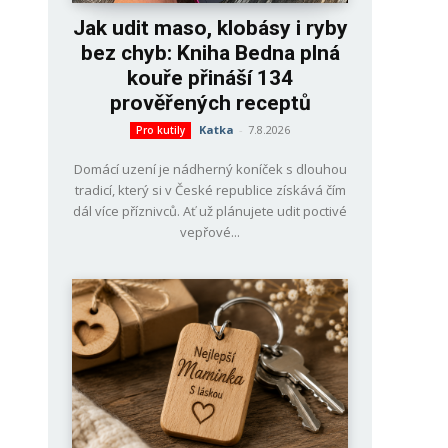
Jak udit maso, klobásy i ryby
bez chyb: Kniha Bedna plná
kouře přináší 134
prověřených receptů
Katka
-
7.8.2026
Pro kutily
Domácí uzení je nádherný koníček s dlouhou
tradicí, který si v České republice získává čím
dál více příznivců. Ať už plánujete udit poctivé
vepřové...