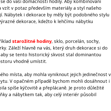
se do vaší domácnosti hodily. Aby kombinování
a vzít v potaz především materiály a styl našeho
ují. Nábytek i dekorace by měly být podobného stylu
výrazné dekorace, kdežto k lehčímu nábytku
říklad
starožitné hodiny
, sklo, porcelán, sochy,
erky. Záleží hlavně na vás, který druh dekorace si do
, aby se tento historický skvost stal dominantou
ostoru vhodně umístit.
ého místa, aby mohla vyniknout jejich jedinečnost v
bytu. V opačném případě bychom mohli dosáhnout i
la spíše kýčovitě a přeplácaně. Je proto důležité
ky a nábytkem tak, aby celý interiér působil