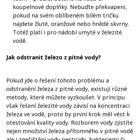
koupelnové doplňky. Nebuďte překvapeni,
pokud na svém oblíbeném bílém tričku
najdete žluté, oranžové nebo hnědé skvrny.
Totéž platí i pro nádobí umyté v železité
vodě.
Jak odstranit železo z pitné vody?
Pokud jde o řešení tohoto problému a
odstranění železa z pitné vody, existují různé
metody, které můžete vyzkoušet. V principu
však řešení železité vody závisí na koncentraci
železa ve vodě, proto by první krok měl vést k
otestování kvality vody. Rozborem vody zjistíte
nejen množství železa přítomného v pitné vodě
ale i znečištění vody pesticidy, bakteriemi či