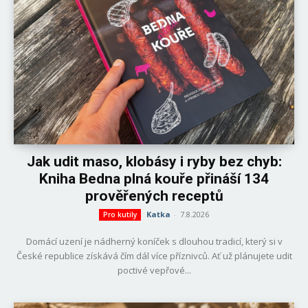
Jak udit maso, klobásy i ryby bez chyb:
Kniha Bedna plná kouře přináší 134
prověřených receptů
Katka
-
7.8.2026
Pro kutily
Domácí uzení je nádherný koníček s dlouhou tradicí, který si v
České republice získává čím dál více příznivců. Ať už plánujete udit
poctivé vepřové...