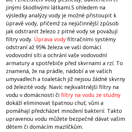
jinými škodlivými látkami.S ohledem na
výsledky analýzy vody je možné přistoupit k
úpravě vody, přičemž za nejúčinnější způsob
jak odstranit železo z pitné vody se považují
filtry vody.
Úprava vody
filtračními systémy
odstraní až 95% železa ve vaší domácí
vodovodní síti a ochrání vaše vodovodní
armatury a spotřebiče před skvrnami a rzí. To
znamená, že na prádle, nádobí a ve vašich
umyvadlech a toaletách již nejsou žádné skvrny
od železité vody. Navíc nejkvalitnější filtry na
vodu v domácnosti či
filtry na vodu ze studny
dokáží eliminovat špatnou chuť, vůni a
pomáhají předcházet množení bakterií. Takto
upravenou vodu můžete bezpečně dávat vašim
dětem či domácím mazlíčkům.