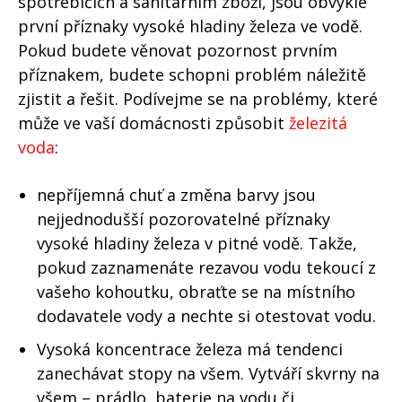
spotřebičích a sanitárním zboží, jsou obvykle
první příznaky vysoké hladiny železa ve vodě.
Pokud budete věnovat pozornost prvním
příznakem, budete schopni problém náležitě
zjistit a řešit. Podívejme se na problémy, které
může ve vaší domácnosti způsobit
železitá
voda
:
nepříjemná chuť a změna barvy jsou
nejjednodušší pozorovatelné příznaky
vysoké hladiny železa v pitné vodě. Takže,
pokud zaznamenáte rezavou vodu tekoucí z
vašeho kohoutku, obraťte se na místního
dodavatele vody a nechte si otestovat vodu.
Vysoká koncentrace železa má tendenci
zanechávat stopy na všem. Vytváří skvrny na
všem – prádlo, baterie na vodu či