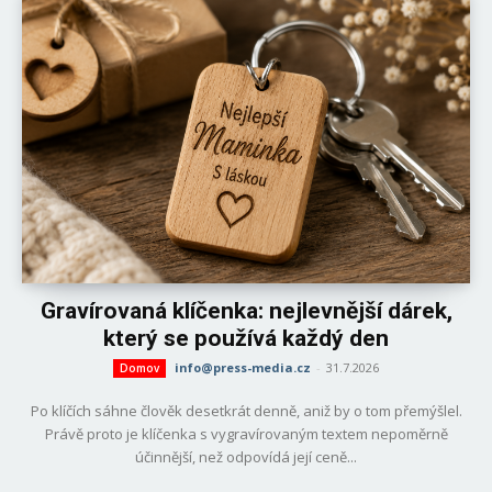
Gravírovaná klíčenka: nejlevnější dárek,
který se používá každý den
info@press-media.cz
-
31.7.2026
Domov
Po klíčích sáhne člověk desetkrát denně, aniž by o tom přemýšlel.
Právě proto je klíčenka s vygravírovaným textem nepoměrně
účinnější, než odpovídá její ceně...