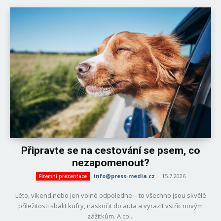
Připravte se na cestování se psem, co
nezapomenout?
info@press-media.cz
-
15.7.2026
Firemní prezentace
Léto, víkend nebo jen volné odpoledne – to všechno jsou skvělé
příležitosti sbalit kufry, naskočit do auta a vyrazit vstříc novým
zážitkům. A co...