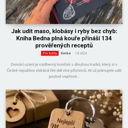
Jak udit maso, klobásy i ryby bez chyb:
Kniha Bedna plná kouře přináší 134
prověřených receptů
Katka
-
7.8.2026
Pro kutily
Domácí uzení je nádherný koníček s dlouhou tradicí, který si v
České republice získává čím dál více příznivců. Ať už plánujete udit
poctivé vepřové...