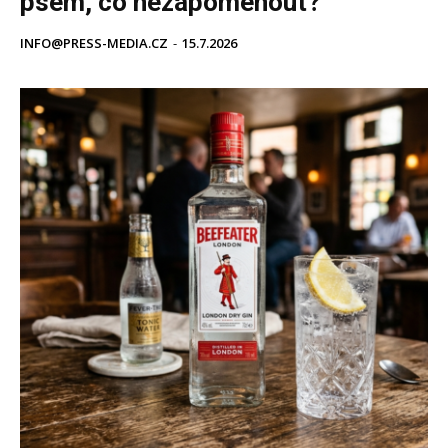
psem, co nezapomenout?
INFO@PRESS-MEDIA.CZ
-
15.7.2026