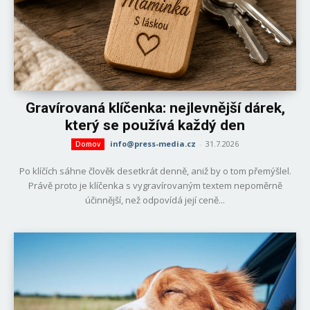
Gravírovaná klíčenka: nejlevnější dárek,
který se používá každý den
info@press-media.cz
-
31.7.2026
Domov
Po klíčích sáhne člověk desetkrát denně, aniž by o tom přemýšlel.
Právě proto je klíčenka s vygravírovaným textem nepoměrně
účinnější, než odpovídá její ceně...