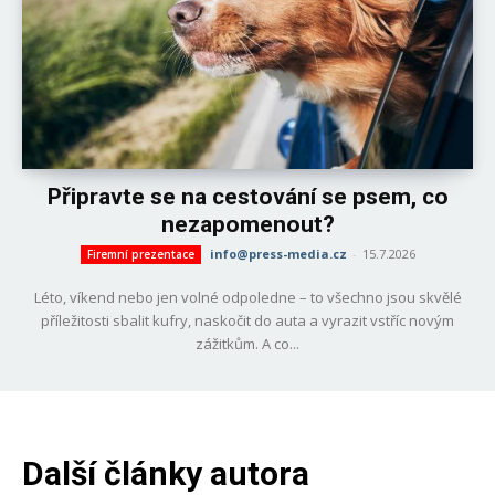
Připravte se na cestování se psem, co
nezapomenout?
info@press-media.cz
-
15.7.2026
Firemní prezentace
Léto, víkend nebo jen volné odpoledne – to všechno jsou skvělé
příležitosti sbalit kufry, naskočit do auta a vyrazit vstříc novým
zážitkům. A co...
Další články autora