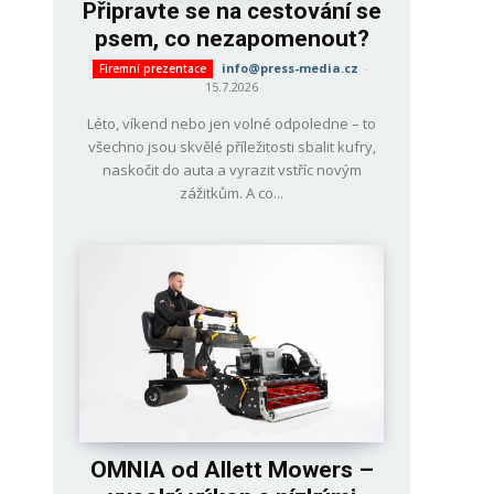
Připravte se na cestování se
psem, co nezapomenout?
info@press-media.cz
-
Firemní prezentace
15.7.2026
Léto, víkend nebo jen volné odpoledne – to
všechno jsou skvělé příležitosti sbalit kufry,
naskočit do auta a vyrazit vstříc novým
zážitkům. A co...
OMNIA od Allett Mowers –