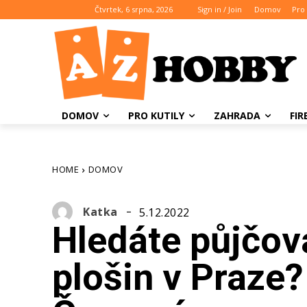
Čtvrtek, 6 srpna, 2026
Sign in / Join
Domov
Pro 
DOMOV
PRO KUTILY
ZAHRADA
FI
HOME
DOMOV
Katka
5.12.2022
Hledáte půjčov
plošin v Praze?