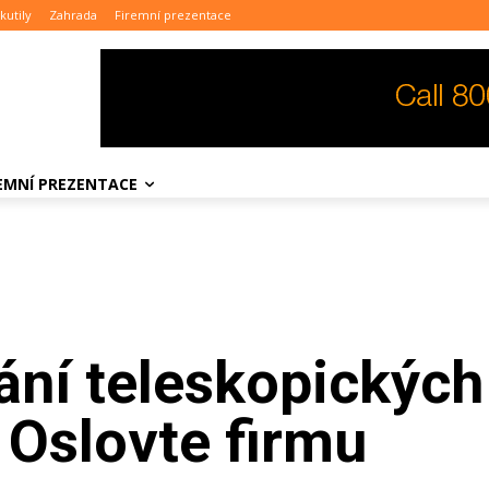
kutily
Zahrada
Firemní prezentace
REMNÍ PREZENTACE
ání teleskopických
 Oslovte firmu