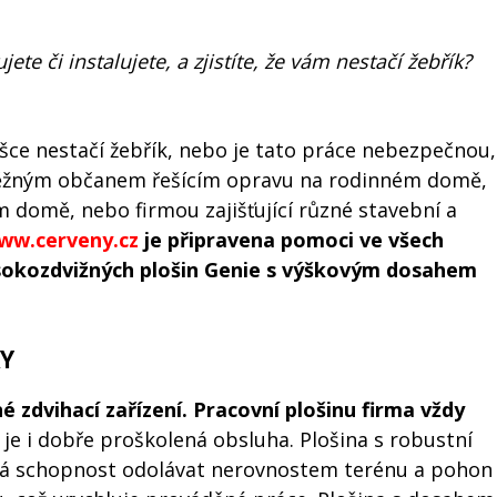
ete či instalujete, a zjistíte, že vám nestačí žebřík?
ýšce nestačí žebřík, nebo je tato práce nebezpečnou,
e běžným občanem řešícím opravu na rodinném domě,
 domě, nebo firmou zajišťující různé stavební a
ww.cerveny.cz
je připravena pomoci ve všech
ysokozdvižných plošin Genie s výškovým dosahem
KY
 zdvihací zařízení. Pracovní plošinu firma vždy
e i dobře proškolená obsluha. Plošina s robustní
 Má schopnost odolávat nerovnostem terénu a pohon