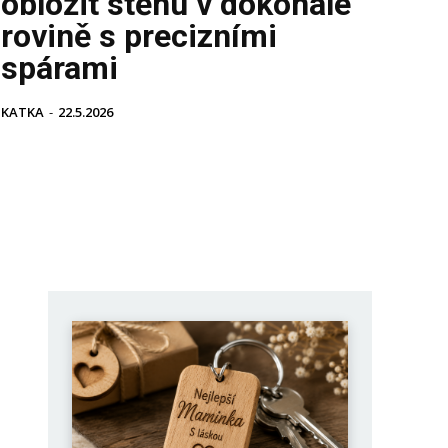
obložit stěnu v dokonalé
rovině s precizními
spárami
KATKA
-
22.5.2026