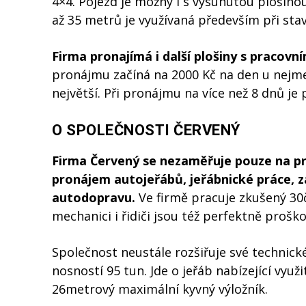
4×4. Pojezd je možný i s vysunutou plošino
až 35 metrů je využívaná především při st
Firma pronajímá i další plošiny s pracovn
pronájmu začíná na 2000 Kč na den u nejmen
největší. Při pronájmu na více než 8 dnů je
O SPOLEČNOSTI ČERVENÝ
Firma Červený se nezaměřuje pouze na
p
pronájem autojeřábů, jeřábnické práce, z
autodopravu.
Ve firmě pracuje zkušený 30č
mechanici i řidiči jsou též perfektně proško
Společnost neustále rozšiřuje své technick
nosností 95 tun. Jde o jeřáb nabízející vyu
26metrový maximální kyvný výložník.