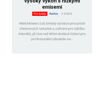
vysoký výkon s nízkými
emisemi
Katka
-
2.6.2026
Pro kutily
Allett Mowers Ltd, britský výrobce precizních
vřetenových sekaček a zařízení pro údržbu
trávníků, již více než 60 let dodává řešení pro
profesionální uživatele na...