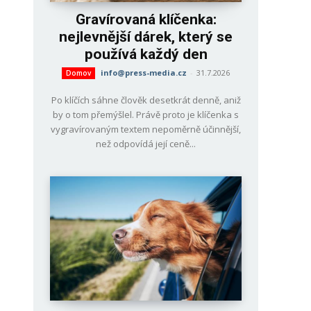
Gravírovaná klíčenka:
nejlevnější dárek, který se
používá každý den
info@press-media.cz
-
31.7.2026
Domov
Po klíčích sáhne člověk desetkrát denně, aniž
by o tom přemýšlel. Právě proto je klíčenka s
vygravírovaným textem nepoměrně účinnější,
než odpovídá její ceně...