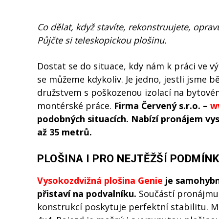
Co dělat, když stavíte, rekonstruujete, opravuj
Půjčte si teleskopickou plošinu.
Dostat se do situace, kdy nám k práci ve v
se můžeme kdykoliv. Je jedno, jestli jsm
družstvem s poškozenou izolací na bytovém
montérské práce.
Firma Červený s.r.o. –
w
podobných situacích. Nabízí pronájem v
až 35 metrů.
PLOŠINA I PRO NEJTĚŽŠÍ PODMÍN
Vysokozdvižná plošina Genie
je samohybné
přistaví na podvalníku.
Součástí pronájmu j
konstrukcí poskytuje perfektní stabilitu.