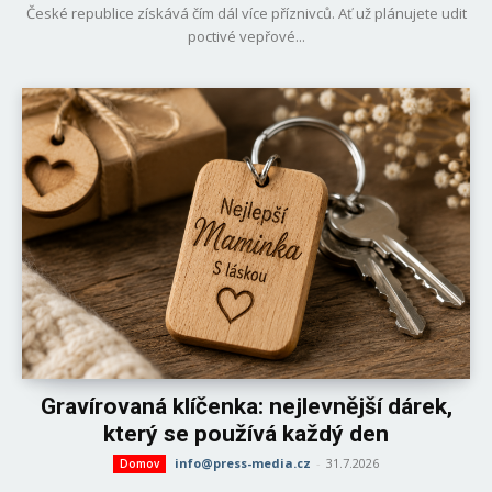
České republice získává čím dál více příznivců. Ať už plánujete udit
poctivé vepřové...
Gravírovaná klíčenka: nejlevnější dárek,
který se používá každý den
info@press-media.cz
-
31.7.2026
Domov