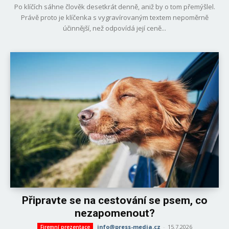
Po klíčích sáhne člověk desetkrát denně, aniž by o tom přemýšlel.
Právě proto je klíčenka s vygravírovaným textem nepoměrně
účinnější, než odpovídá její ceně...
Připravte se na cestování se psem, co
nezapomenout?
info@press-media.cz
-
15.7.2026
Firemní prezentace