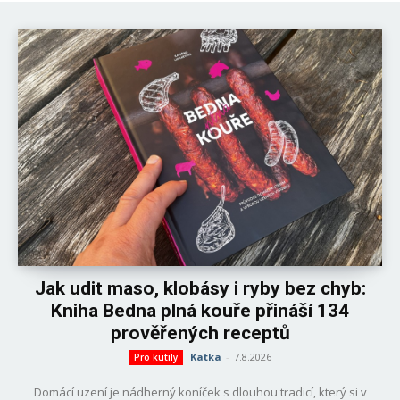
Jak udit maso, klobásy i ryby bez chyb:
Kniha Bedna plná kouře přináší 134
prověřených receptů
Katka
-
7.8.2026
Pro kutily
Domácí uzení je nádherný koníček s dlouhou tradicí, který si v