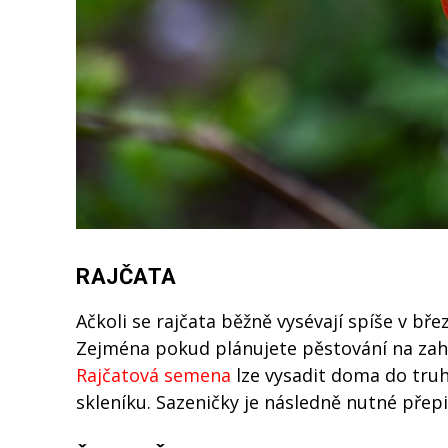
RAJČATA
Ačkoli se rajčata běžně vysévají spíše v bř
Zejména pokud plánujete pěstování na zahra
Rajčatová semena
lze vysadit doma do truh
skleníku. Sazeničky je následně nutné přep