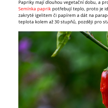
Papriky mají dlouhou vegetační dobu, a pro
Semínka paprik
potřebují teplo, proto je i
zakryté igelitem či papírem a dát na parape
teplota kolem až 30 stupňů, později pro st