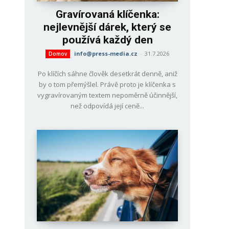
Gravírovaná klíčenka:
nejlevnější dárek, který se
používá každý den
info@press-media.cz
-
31.7.2026
Domov
Po klíčích sáhne člověk desetkrát denně, aniž
by o tom přemýšlel. Právě proto je klíčenka s
vygravírovaným textem nepoměrně účinnější,
než odpovídá její ceně...