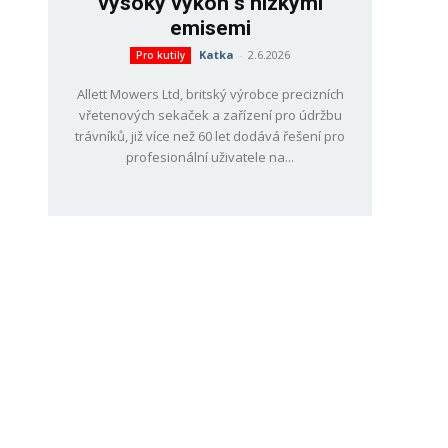
vysoký výkon s nízkými
emisemi
Katka
-
2.6.2026
Pro kutily
Allett Mowers Ltd, britský výrobce precizních
vřetenových sekaček a zařízení pro údržbu
trávníků, již více než 60 let dodává řešení pro
profesionální uživatele na...