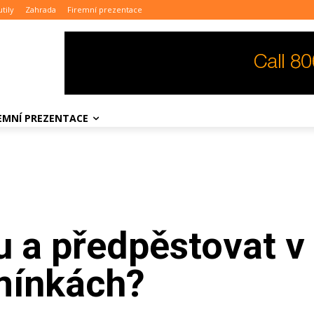
tily
Zahrada
Firemní prezentace
REMNÍ PREZENTACE
u a předpěstovat v
mínkách?