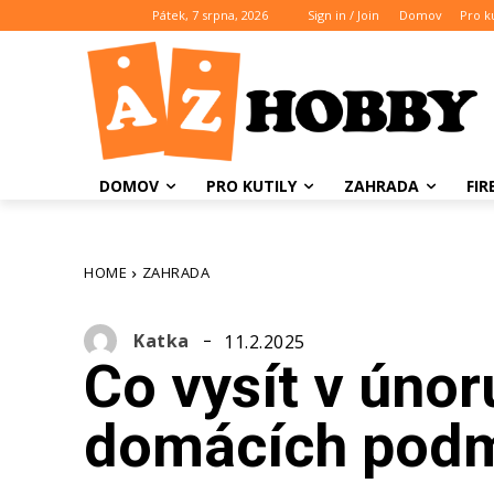
Pátek, 7 srpna, 2026
Sign in / Join
Domov
Pro ku
DOMOV
PRO KUTILY
ZAHRADA
FI
HOME
ZAHRADA
Katka
11.2.2025
Co vysít v únor
domácích pod