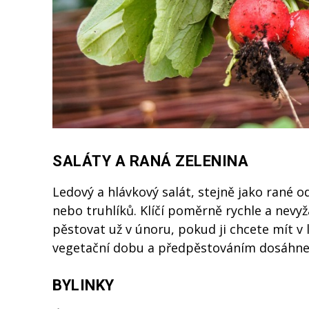
SALÁTY A RANÁ ZELENINA
Ledový a hlávkový salát, stejně jako rané o
nebo truhlíků. Klíčí poměrně rychle a nevyž
pěstovat už v únoru, pokud ji chcete mít v
vegetační dobu a předpěstováním dosáhnete
BYLINKY