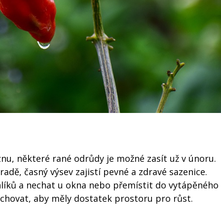
eznu, některé rané odrůdy je možné zasít už v únoru.
dě, časný výsev zajistí pevné a zdravé sazenice.
líků a nechat u okna nebo přemístit do vytápěného
ichovat, aby měly dostatek prostoru pro růst.