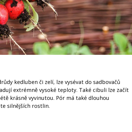
drůdy kedluben či zelí, lze vysévat do sadbovačů
adují extrémně vysoké teploty. Také cibuli lze začít
 létě krásně vyvinutou. Pór má také dlouhou
 silnějších rostlin.