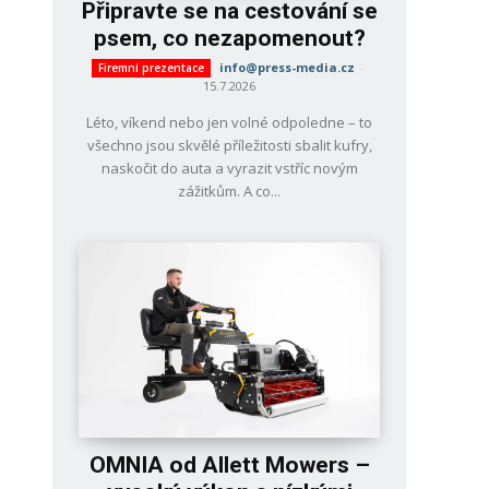
Připravte se na cestování se
psem, co nezapomenout?
info@press-media.cz
-
Firemní prezentace
15.7.2026
Léto, víkend nebo jen volné odpoledne – to
všechno jsou skvělé příležitosti sbalit kufry,
naskočit do auta a vyrazit vstříc novým
zážitkům. A co...
OMNIA od Allett Mowers –