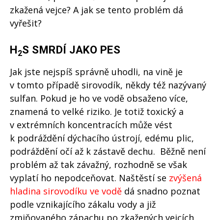
zkažená vejce? A jak se tento problém dá
vyřešit?
H
S SMRDÍ JAKO PES
2
Jak jste nejspíš správně uhodli, na vině je
v tomto případě sirovodík, někdy též nazývaný
sulfan. Pokud je ho ve vodě obsaženo více,
znamená to velké riziko. Je totiž toxický a
v extrémních koncentracích může vést
k podráždění dýchacího ústrojí, edému plic,
podráždění očí až k zástavě dechu. Běžně není
problém až tak závažný, rozhodně se však
vyplatí ho nepodceňovat. Naštěstí se
zvýšená
hladina sirovodíku ve vodě
dá snadno poznat
podle vznikajícího zákalu vody a již
zmiňovaného zápachu po zkažených vejcích.