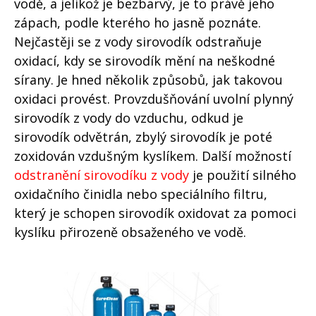
vodě, a jelikož je bezbarvý, je to právě jeho
zápach, podle kterého ho jasně poznáte.
Nejčastěji se z vody sirovodík odstraňuje
oxidací, kdy se sirovodík mění na neškodné
sírany. Je hned několik způsobů, jak takovou
oxidaci provést. Provzdušňování uvolní plynný
sirovodík z vody do vzduchu, odkud je
sirovodík odvětrán, zbylý sirovodík je poté
zoxidován vzdušným kyslíkem. Další možností
odstranění sirovodíku z vody
je použití silného
oxidačního činidla nebo speciálního filtru,
který je schopen sirovodík oxidovat za pomoci
kyslíku přirozeně obsaženého ve vodě.