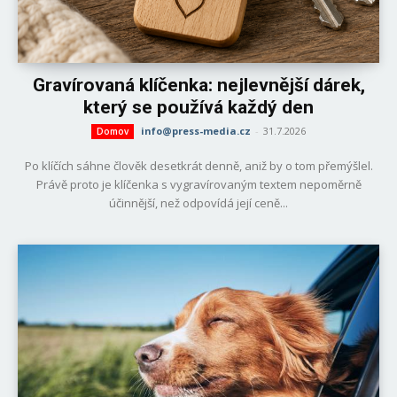
Gravírovaná klíčenka: nejlevnější dárek,
který se používá každý den
info@press-media.cz
-
31.7.2026
Domov
Po klíčích sáhne člověk desetkrát denně, aniž by o tom přemýšlel.
Právě proto je klíčenka s vygravírovaným textem nepoměrně
účinnější, než odpovídá její ceně...