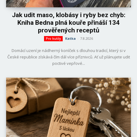
Jak udit maso, klobásy i ryby bez chyb:
Kniha Bedna plná kouře přináší 134
prověřených receptů
Katka
-
7.8.2026
Pro kutily
Domácí uzení je nádherný koníček s dlouhou tradicí, který si v
České republice získává čím dál více příznivců. Ať už plánujete udit
poctivé vepřové...