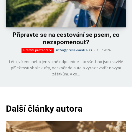
Připravte se na cestování se psem, co
nezapomenout?
info@press-media.cz
-
15.7.2026
Firemní prezentace
Léto, víkend nebo jen volné odpoledne – to všechno jsou skvělé
příležitosti sbalit kufry, naskočit do auta a vyrazit vstříc novým
zážitkům. A co...
Další články autora